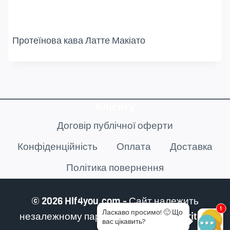
Протеїнова кава Латте Макіато
Клієнту
Договір публічної оферти
Конфіденційність
Оплата
Доставка
Політика повернення
© 2026 Hlf4you.com - Сайт належить
1
Ласкаво просимо!
🙂
Що
незалежному партнеру Herbalife Nutrition
вас цікавить?