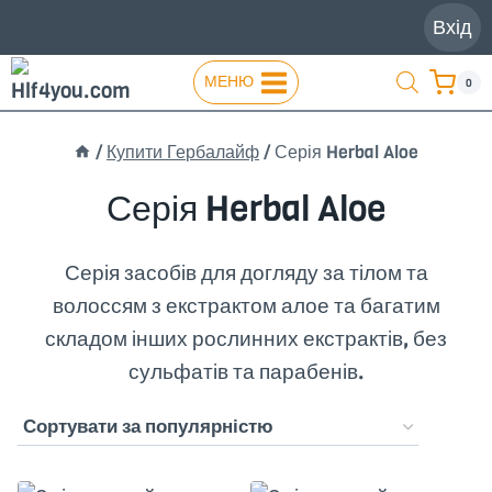
Перейти
Вхід
до
вмісту
МЕНЮ
0
/
Купити Гербалайф
/
Серія Herbal Aloe
Серія Herbal Aloe
Серія засобів для догляду за тілом та
волоссям з екстрактом алое та багатим
складом інших рослинних екстрактів, без
сульфатів та парабенів.