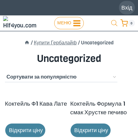
Перейти
Вхід
до
вмісту
МЕНЮ
0
/
Купити Гербалайф
/
Uncategorized
Uncategorized
Новинка!
Новинка!
Коктейль Ф1 Кава Лате
Коктейль Формула 1
смак Хрустке печиво
Відкрити ціну
Відкрити ціну