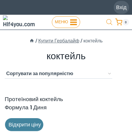
Перейти
Вхід
до
вмісту
МЕНЮ
0
/
Купити Гербалайф
/
коктейль
коктейль
Протеїновий коктейль
Формула 1 Диня
Відкрити ціну