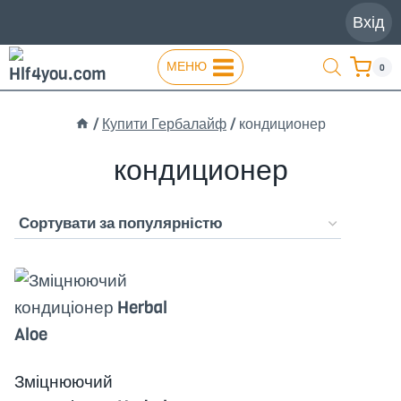
Перейти
Вхід
до
вмісту
МЕНЮ
0
/
Купити Гербалайф
/
кондиционер
кондиционер
Зміцнюючий