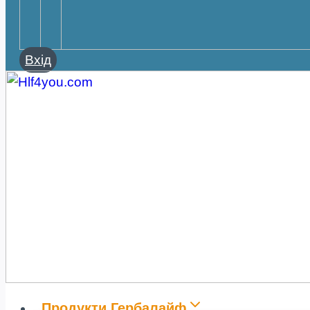
Вхід
Продукти Гербалайф