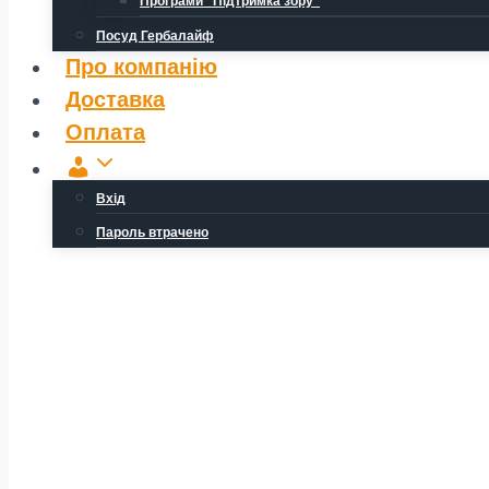
Програми “Підтримка зору”
Посуд Гербалайф
Про компанію
Доставка
Оплата
Обліковий
запис
Вхід
Пароль втрачено