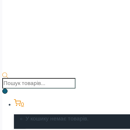
Пошук
товарів
0
У кошику немає товарів.