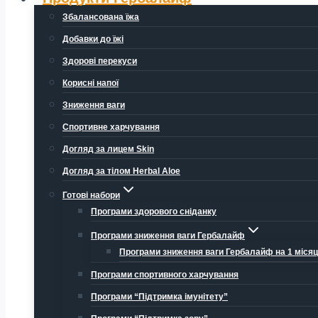
Збалансована їжа
Добавки до їжі
Здорові перекуси
Корисні напої
Зниження ваги
Спортивне харчування
Догляд за лицем Skin
Догляд за тілом Herbal Aloe
Готові набори
Програми здорового сніданку
Програми зниження ваги Гербалайф
Програми зниження ваги Гербалайф на 1 міся
Програми спортивного харчування
Програми “Підтримка імунітету”