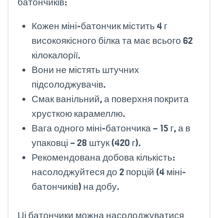
батончиків:
Кожен міні-батончик містить 4 г
високоякісного білка та має всього 62
кілокалорії.
Вони не містять штучних
підсолоджувачів.
Смак ванільний, а поверхня покрита
хрусткою карамеллю.
Вага одного міні-батончика – 15 г, а в
упаковці – 28 штук (420 г).
Рекомендована добова кількість:
насолоджуйтеся до 2 порцій (4 міні-
батончиків) на добу.
Ці батончики можна насолоджуватися