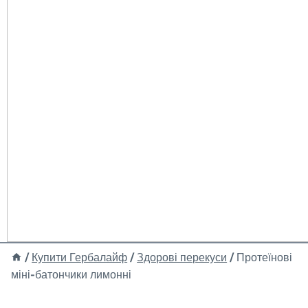
/
Купити Гербалайф
/
Здорові перекуси
/
Протеїнові
міні-батончики лимонні
Новинка!