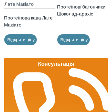
Протеїнові батончики
Шоколад-арахіс
Протеїнова кава Лате
Макіато
Відкрити ціну
Відкрити ціну
Консультація