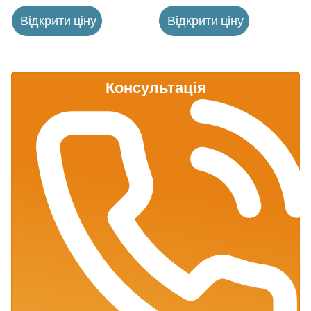
Відкрити ціну
Відкрити ціну
Консультація