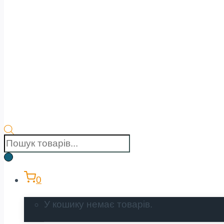
Пошук
товарів
0
У кошику немає товарів.