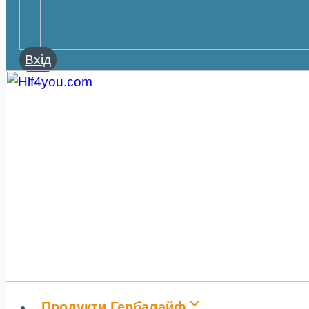
Вхід
Продукти Гербалайф