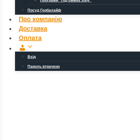
Програми “Підтримка зору”
Посуд Гербалайф
Про компанію
Доставка
Оплата
Обліковий
запис
Вхід
Пароль втрачено