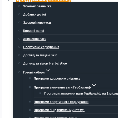
Збалансована їжа
Добавки до їжі
Здорові перекуси
Корисні напої
Зниження ваги
Спортивне харчування
Догляд за лицем Skin
Догляд за тілом Herbal Aloe
Готові набори
Програми здорового сніданку
Програми зниження ваги Гербалайф
Програми зниження ваги Гербалайф на 1 міся
Програми спортивного харчування
Програми “Підтримка імунітету”