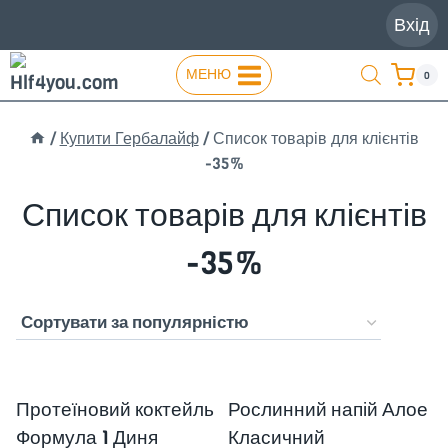
Перейти
Вхід
до
вмісту
МЕНЮ
0
/
Купити Гербалайф
/
Список товарів для клієнтів
-35%
Список товарів для клієнтів
-35%
Протеїновий коктейль
Рослинний напій Алое
Формула 1 Диня
Класичний