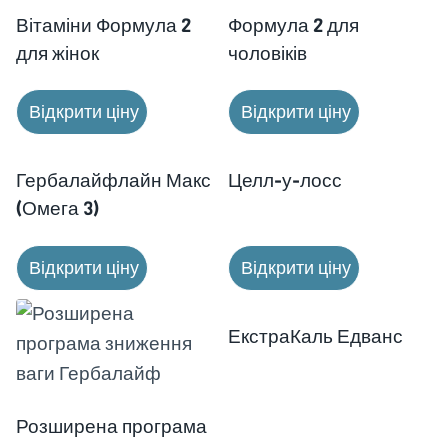
Вітаміни Формула 2
Формула 2 для
для жінок
чоловіків
Відкрити ціну
Відкрити ціну
Гербалайфлайн Макс
Целл-у-лосс
(Омега 3)
Відкрити ціну
Відкрити ціну
ЕкстраКаль Едванс
Розширена програма