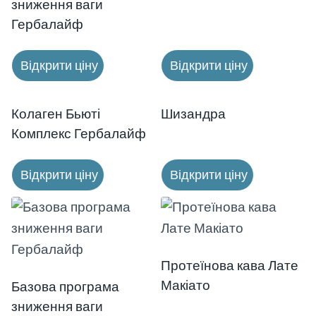
зниження ваги
Гербалайф
Відкрити ціну
Відкрити ціну
Новинка!
Колаген Бьюті
Шизандра
Комплекс Гербалайф
Відкрити ціну
Відкрити ціну
Протеїнова кава Лате
Макіато
Базова програма
зниження ваги