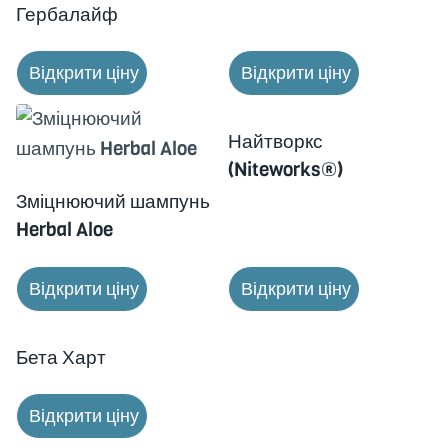
Гербалайф
Відкрити ціну
Відкрити ціну
Найтворкс
(Niteworks®)
Зміцнюючий шампунь
Herbal Aloe
Відкрити ціну
Відкрити ціну
Бета Харт
Відкрити ціну