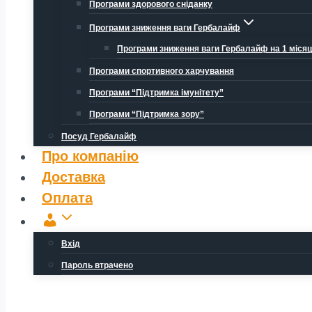
Програми здорового сніданку
Програми зниження ваги Гербалайф
Програми зниження ваги Гербалайф на 1 міся
Програми спортивного харчування
Програми “Підтримка імунітету”
Програми “Підтримка зору”
Посуд Гербалайф
Про компанію
Доставка
Оплата
Обліковий
запис
Вхід
Пароль втрачено