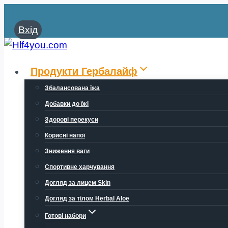
Перейти
до
Вхід
вмісту
Продукти Гербалайф
Збалансована їжа
Добавки до їжі
Здорові перекуси
Корисні напої
Зниження ваги
Спортивне харчування
Догляд за лицем Skin
Догляд за тілом Herbal Aloe
Готові набори