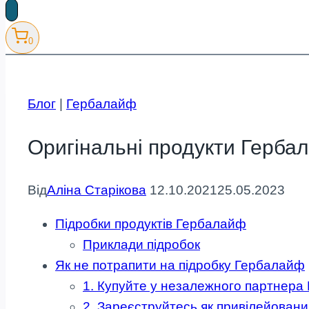
товарів
0
Блог
|
Гербалайф
Оригінальні продукти Герба
Від
Аліна Старікова
12.10.2021
25.05.2023
Підробки продуктів Гербалайф
Приклади підробок
Як не потрапити на підробку Гербалайф
1. Купуйте у незалежного партнера
2. Зареєструйтесь як привілейований