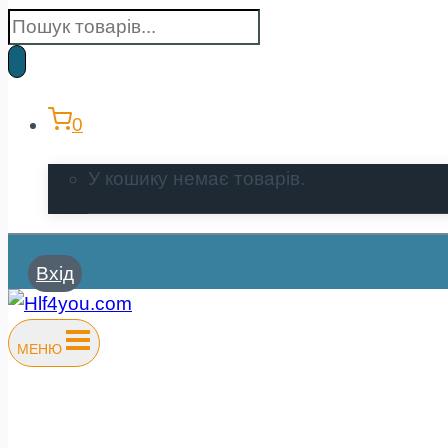
Пошук
товарів
0
У кошику немає товарів.
Вхід
МЕНЮ