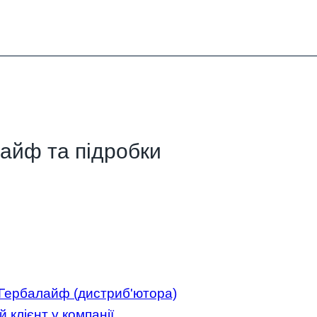
лайф та підробки
 Гербалайф (дистриб'ютора)
 клієнт у компанії