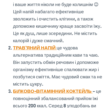
і ваше життя ніколи не буде колишнім 😉
Цей напій набагато ефективніше
зволожить і очистить клітини, а також
допоможе кишечнику краще засвоїти їжу.
Це як душ, лише зсередини. Не містить
калорій і дуже смачний.
ТРАВ’ЯНИЙ НАПІЙ
це чудова
альтернатива традиційним кави та чаю.
Він запустить обмін речовин і допоможе
організму ефективніше спалювати жир і
позбутися сміття. Має чудовий смак та не
містить цукру.
БІЛКОВО-ВІТАМІННИЙ КОКТЕЙЛЬ
– це
повноцінний збалансований прийом їжі
всього 200 ккал. Серед 8 уподобань ви