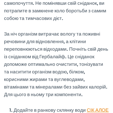
самопочуття. Не помінявши свій сніданок, ви
потрапите в замкнене коло боротьби з самим
собою та тимчасових дієт.
За ніч організм витрачає вологу та поживні
речовини для відновлення, а клітини
переповнюються відходами. Почніть свій день
із сніданком від Гербалайф. Це сніданок
допоможе оптимально очистити, тонізувати
та наситити організм водою, білком,
корисними жирами та вуглеводами,
вітамінами та мінералами без зайвих калорій.
Для цього в ньому три компоненти.
Додайте в ранкову склянку води
СІК АЛОЕ