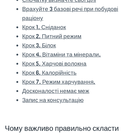
Врахуйте 3 базові речі при побудові
раціону
Крок 1. Сніданок
Крок 2. Питний режим
Крок 3. Білок
Крок 4. Вітаміни та мінерали.
Крок 5. Харчові волокна
Крок 6. Калорійність
Крок 7. Режим харчування.
Досконалості немає меж
Запис на консультацію
Чому важливо правильно скласти