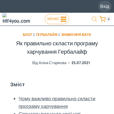
Перейти
Вхід
до
вмісту
МЕНЮ
0
БЛОГ
|
ГЕРБАЛАЙФ
|
ЗНИЖЕННЯ ВАГИ
Як правильно скласти програму
харчування Гербалайф
Від
Аліна Старікова
25.07.2021
Зміст
Чому важливо правильно скласти
програму харчування
Спочатку визначте свої цілі