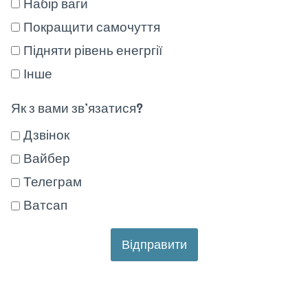
Набір ваги
Покращити самочуття
Підняти рівень енегргії
Інше
Як з вами зв’язатися?
Дзвінок
Вайбер
Телеграм
Ватсап
Відправити