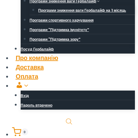
Програми зниження ваги Гербалайф
Програми зниження ваги Гербалайф на 1 місяць
Програми спортивного харчування
Програми “Підтримка імунітету”
Програми “Підтримка зору”
Посуд Гербалайф
Про компанію
Доставка
Оплата
Обліковий
запис
Вхід
Пароль втрачено
0