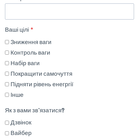
Ваші цілі
*
Зниження ваги
Контроль ваги
Набір ваги
Покращити самочуття
Підняти рівень енегргії
Інше
Як з вами зв’язатися?
Дзвінок
Вайбер