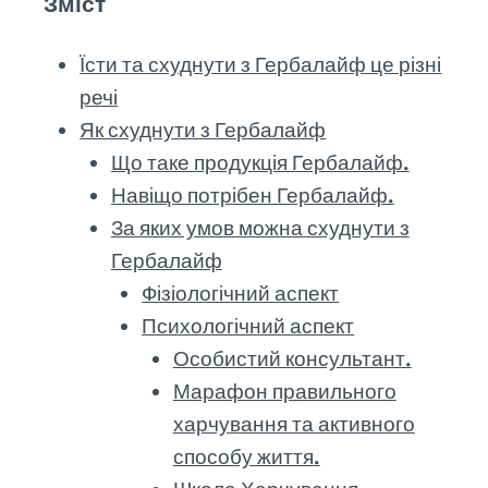
Зміст
Їсти та схуднути з Гербалайф це різні
речі
Як схуднути з Гербалайф
Що таке продукція Гербалайф.
Навіщо потрібен Гербалайф.
За яких умов можна схуднути з
Гербалайф
Фізіологічний аспект
Психологічний аспект
Особистий консультант.
Марафон правильного
харчування та активного
способу життя.