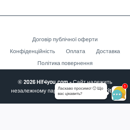
Клієнту
Договір публічної оферти
Конфіденційність
Оплата
Доставка
Політика повернення
© 2026 Hlf4you.com - Сайт належить
1
Ласкаво просимо!
🙂
Що
незалежному партнеру Herbalife Nutrition
вас цікавить?
Огляд кошика