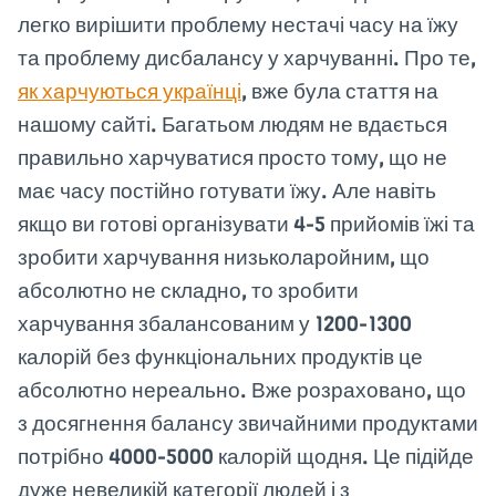
легко вирішити проблему нестачі часу на їжу
та проблему дисбалансу у харчуванні. Про те,
як харчуються українці
, вже була стаття на
нашому сайті. Багатьом людям не вдається
правильно харчуватися просто тому, що не
має часу постійно готувати їжу. Але навіть
якщо ви готові організувати 4-5 прийомів їжі та
зробити харчування низьколаройним, що
абсолютно не складно, то зробити
харчування збалансованим у 1200-1300
калорій без функціональних продуктів це
абсолютно нереально. Вже розраховано, що
з досягнення балансу звичайними продуктами
потрібно 4000-5000 калорій щодня. Це підійде
дуже невеликій категорії людей і з