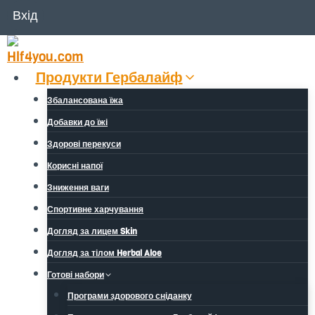
Перейти
Вхід
до
вмісту
Продукти Гербалайф
Збалансована їжа
Добавки до їжі
Здорові перекуси
Корисні напої
Зниження ваги
Спортивне харчування
Догляд за лицем Skin
Догляд за тілом Herbal Aloe
Готові набори
Програми здорового сніданку