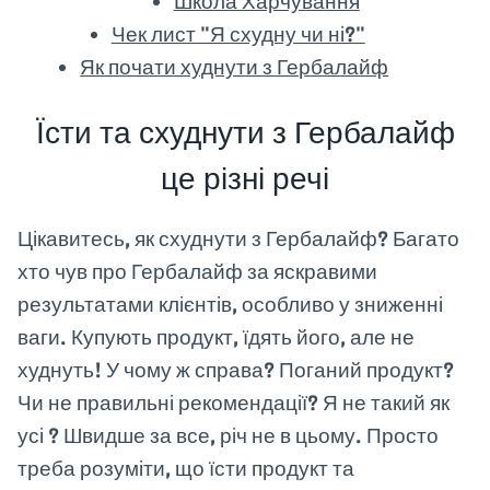
Школа Харчування
Чек лист "Я схудну чи ні?"
Як почати худнути з Гербалайф
Їсти та схуднути з Гербалайф
це різні речі
Цікавитесь, як схуднути з Гербалайф? Багато
хто чув про Гербалайф за яскравими
результатами клієнтів, особливо у зниженні
ваги. Купують продукт, їдять його, але не
худнуть! У чому ж справа? Поганий продукт?
Чи не правильні рекомендації? Я не такий як
усі ? Швидше за все, річ не в цьому. Просто
треба розуміти, що їсти продукт та